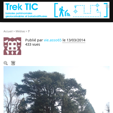
≡
Accueil
>
Médias
>
7
Publié par
vie.asso65
le 13/03/2014
433 vues