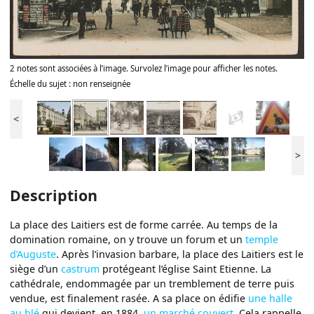
2 notes sont associées à l’image. Survolez l’image pour afficher les notes.
Échelle du sujet : non renseignée
<
>
Description
La place des Laitiers est de forme carrée. Au temps de la
domination romaine, on y trouve un forum et un
temple
d’Auguste
. Après l’invasion barbare, la place des Laitiers est le
siège d’un
castrum
protégeant l’église Saint Etienne. La
cathédrale, endommagée par un tremblement de terre puis
vendue, est finalement rasée. A sa place on édifie
une halle
au blé
qui devient, en 1884,
un marché couvert
. Cela rappelle