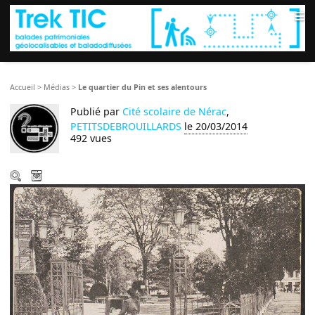
≡
Accueil
>
Médias
>
Le quartier du Pin et ses alentours
Publié par
Cité scolaire de Nérac
,
PETITSDEBROUILLARDS
le 20/03/2014
492 vues