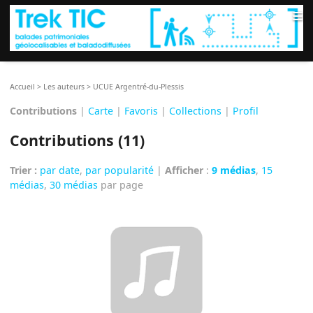
≡
Accueil
>
Les auteurs
>
UCUE Argentré-du-Plessis
Contributions
|
Carte
|
Favoris
|
Collections
|
Profil
Contributions (11)
Trier :
par date
,
par popularité
|
Afficher
:
9 médias
,
15
médias
,
30 médias
par page