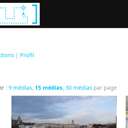
Rechercher :
ctions
|
Profil
er
:
9 médias
,
15 médias
,
30 médias
par page