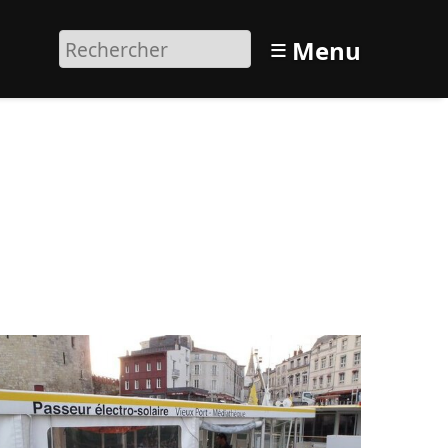
≡
Menu