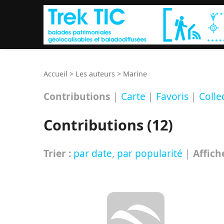
Accueil
>
Les auteurs
>
Marine
Contributions
|
Carte
|
Favoris
|
Colle
Contributions (12)
Trier :
par date
,
par popularité
|
Affich