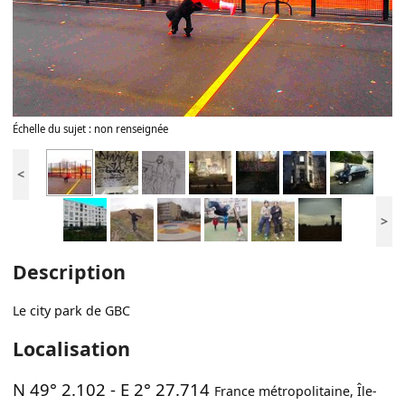
Échelle du sujet : non renseignée
<
>
Description
Le city park de GBC
Localisation
N 49° 2.102
-
E 2° 27.714
France métropolitaine
,
Île-