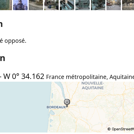
n
té opposé.
on
-
W 0° 34.162
France métropolitaine
,
Aquitain