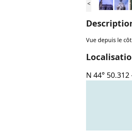
<
Descriptio
Vue depuis le cô
Localisati
N 44° 50.312