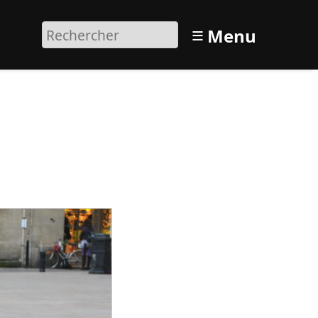
≡
Menu