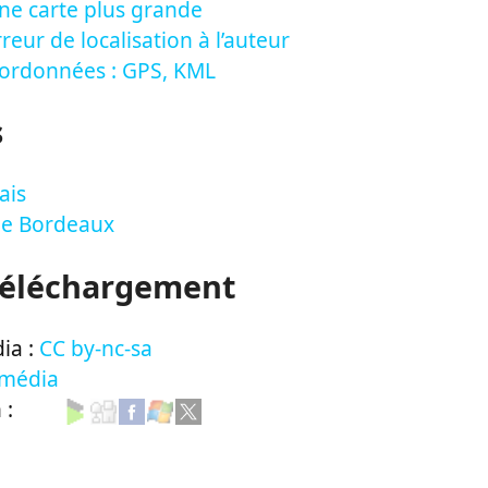
ne carte plus grande
reur de localisation à l’auteur
oordonnées : GPS, KML
s
ais
de Bordeaux
Téléchargement
ia :
CC by-nc-sa
 média
n :