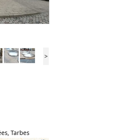
>
ées
,
Tarbes