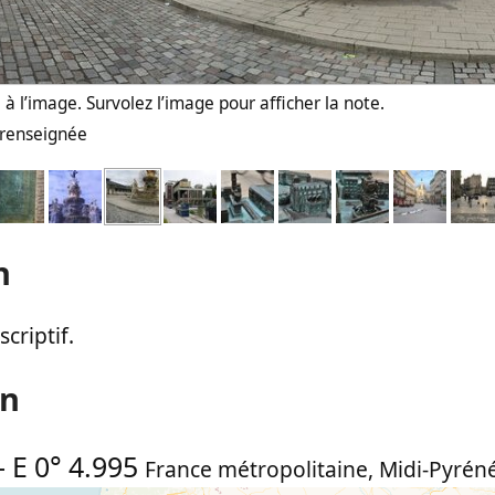
à l’image. Survolez l’image pour afficher la note.
n renseignée
n
criptif.
on
-
E 0° 4.995
France métropolitaine
,
Midi-Pyrén