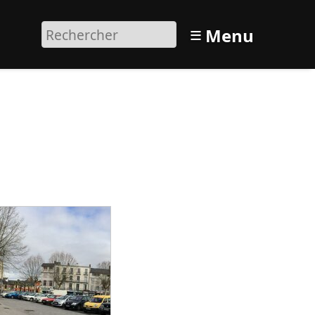
≡
Menu