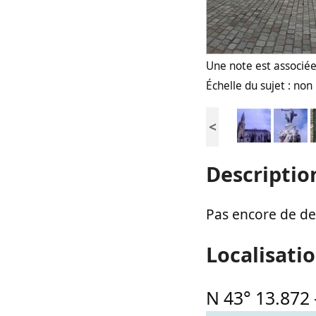
Une note est associée 
Échelle du sujet : no
<
Descriptio
Pas encore de des
Localisati
N 43° 13.872