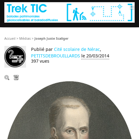
≡
Accueil
>
Médias
>
Joseph Juste Scaliger
Publié par
Cité scolaire de Nérac
,
PETITSDEBROUILLARDS
le 20/03/2014
397 vues