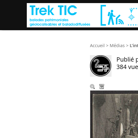
Accueil
>
Médias
>
L’i
Publié 
384 vue