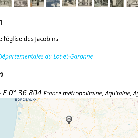
n
de l’église des Jacobins
 Départementales du Lot-et-Garonne
n
-
E 0° 36.804
France métropolitaine
,
Aquitaine
,
A