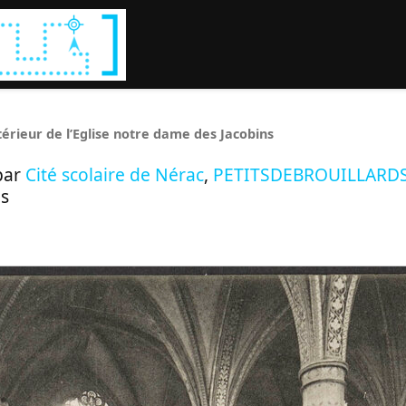
Rechercher :
ntérieur de l’Eglise notre dame des Jacobins
par
Cité scolaire de Nérac
,
PETITSDEBROUILLARD
s