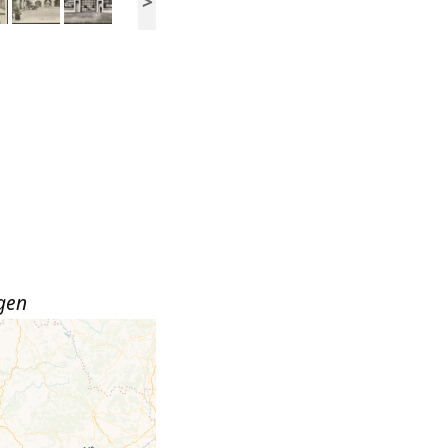
>
gen