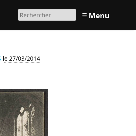
≡
Menu
S
le 27/03/2014