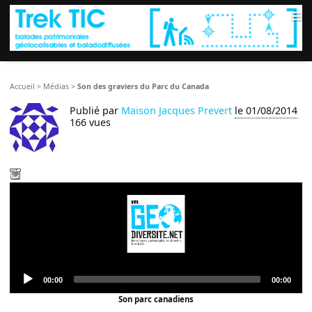
≡
Accueil
>
Médias
>
Son des graviers du Parc du Canada
Publié par
Maison Jacques Prevert
le 01/08/2014
166 vues
Audio
Current
Total
00:00
00:00
Player
time
duration
Son parc canadiens