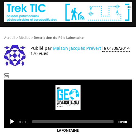
≡
Accueil
>
Médias
>
Description du Pôle Lafontaine
Publié par
Maison Jacques Prevert
le 01/08/2014
176 vues
Audio
Current
Total
00:00
00:00
Player
time
duration
LAFONTAINE