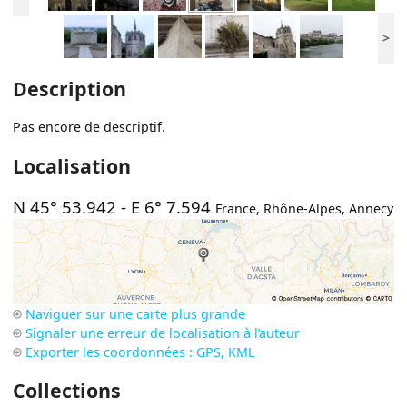
>
Description
Pas encore de descriptif.
Localisation
N 45° 53.942
-
E 6° 7.594
France
,
Rhône-Alpes
,
Annecy
Naviguer sur une carte plus grande
Signaler une erreur de localisation à l’auteur
Exporter les coordonnées : GPS, KML
Collections