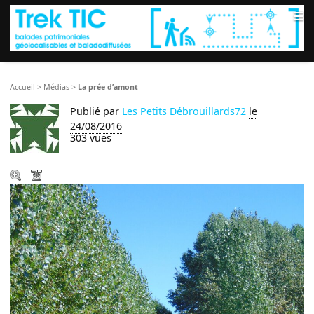
≡
Accueil
>
Médias
>
La prée d’amont
Publié par
Les Petits Débrouillards72
le
24/08/2016
303 vues