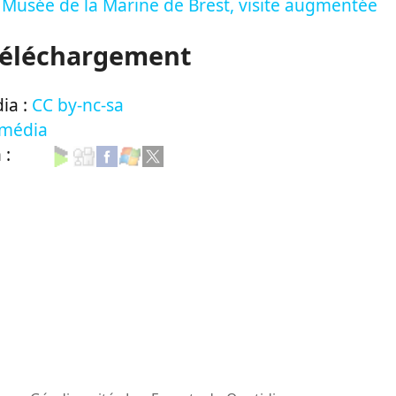
Musée de la Marine de Brest, visite augmentée
Téléchargement
ia :
CC by-nc-sa
 média
n :