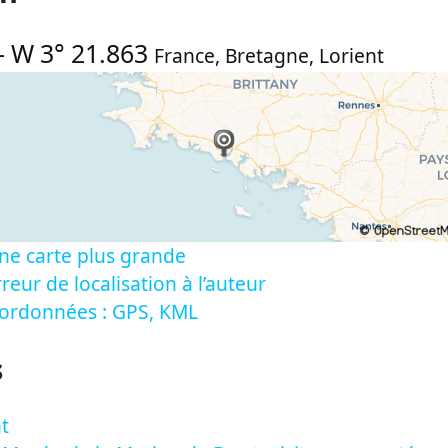
-
W 3° 21.863
France
,
Bretagne
,
Lorient
ne carte plus grande
reur de localisation à l’auteur
oordonnées : GPS, KML
s
nt