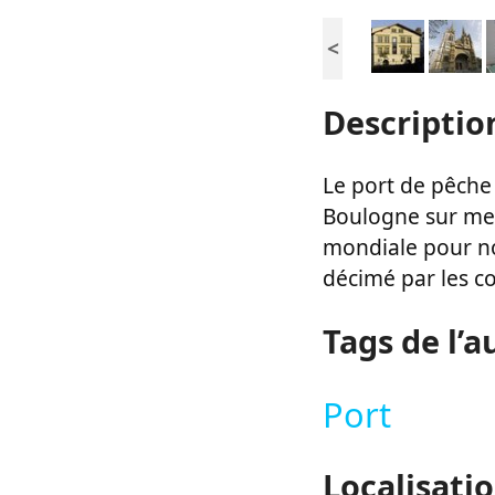
<
Descriptio
Le port de pêche
Boulogne sur mer
mondiale pour nou
décimé par les c
Tags de l’a
Port
Localisati