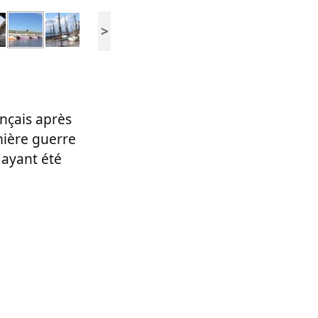
>
nçais après
mière guerre
 ayant été