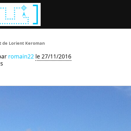
Rechercher :
t de Lorient Keroman
par
romain22
le 27/11/2016
s