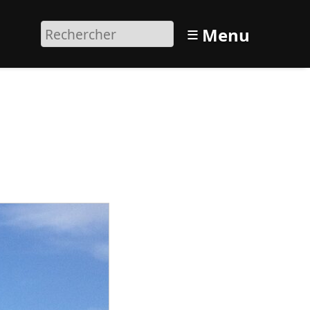
≡
Menu