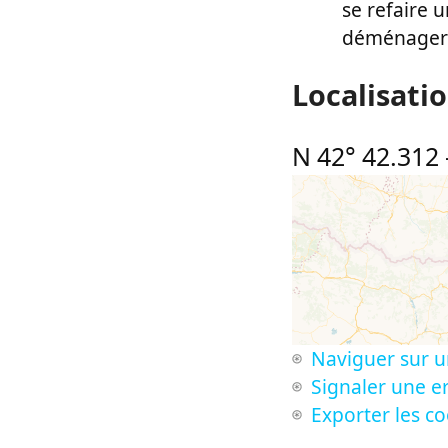
se refaire 
déménager n
Localisati
N 42° 42.312
Naviguer sur u
Signaler une er
Exporter les c