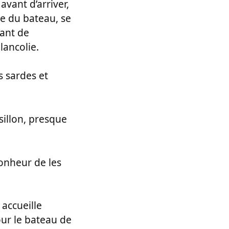
vant d’arriver,
ve du bateau, se
vant de
élancolie.
s sardes et
sillon, presque
bonheur de les
accueille
ur le bateau de