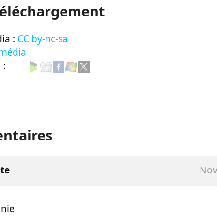
Téléchargement
ia :
CC by-nc-sa
 média
n :
ntaires
te
Nov
gnie