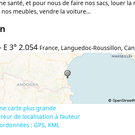
une santé, et pour nous de faire nos sacs, louer la
os meubles, vendre la voiture...
on
-
E 3° 2.054
France
,
Languedoc-Roussillon
,
Can
ne carte plus grande
reur de localisation à l’auteur
oordonnées : GPS, KML