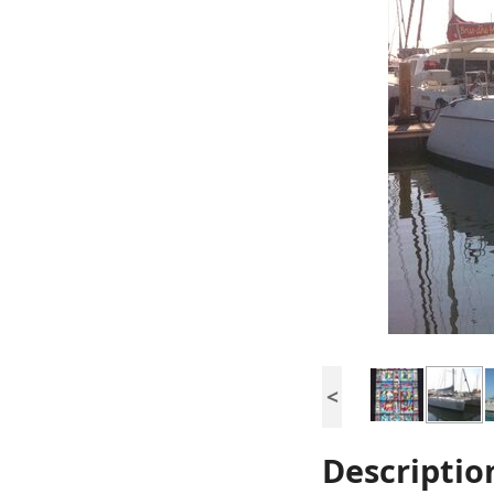
<
Descriptio