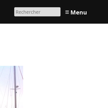
≡
Menu