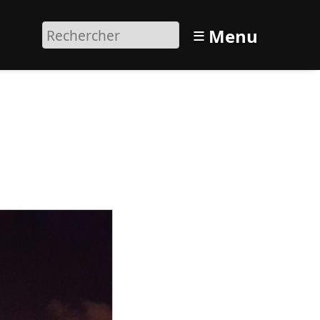
≡
Menu