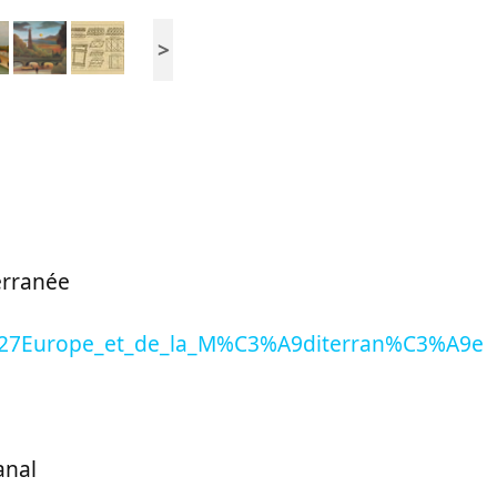
>
terranée
e_l%27Europe_et_de_la_M%C3%A9diterran%C3%A9e
anal