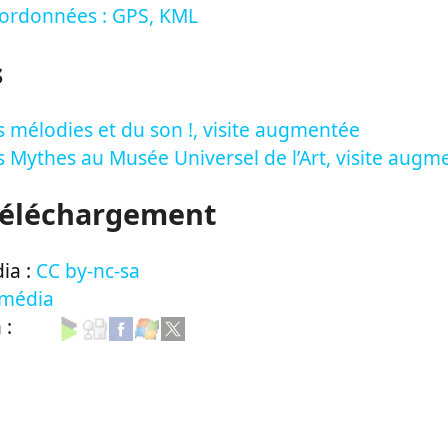
oordonnées : GPS, KML
s
 mélodies et du son !, visite augmentée
 Mythes au Musée Universel de l’Art, visite augm
Téléchargement
ia :
CC by-nc-sa
 média
n :