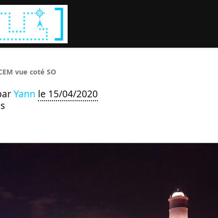
Rechercher :
EM vue coté SO
par
Yann
le 15/04/2020
s