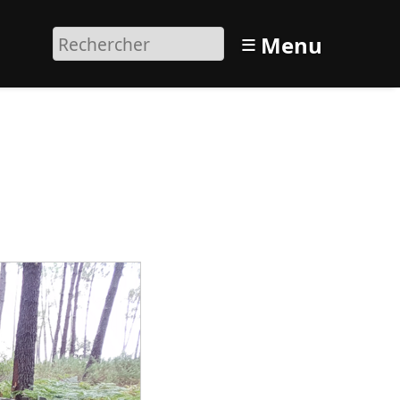
≡
Menu