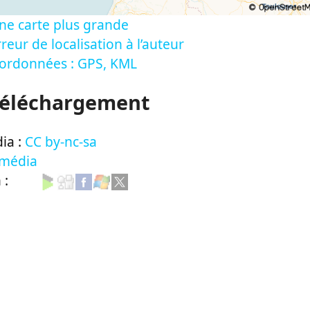
ne carte plus grande
reur de localisation à l’auteur
oordonnées : GPS, KML
Téléchargement
ia :
CC by-nc-sa
 média
n :