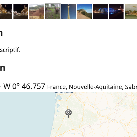
n
criptif.
on
-
W 0° 46.757
France
,
Nouvelle-Aquitaine
,
Sab