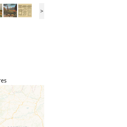
>
res