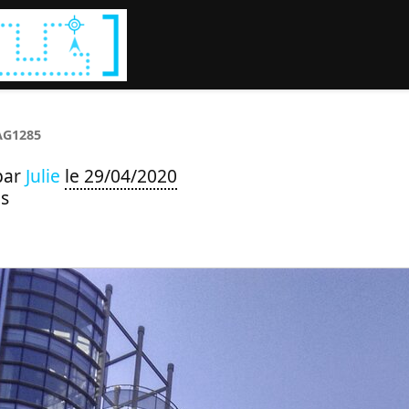
Rechercher :
G1285
par
Julie
le 29/04/2020
s