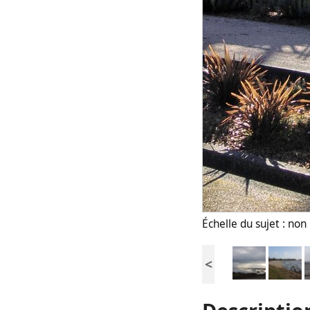
Échelle du sujet : no
<