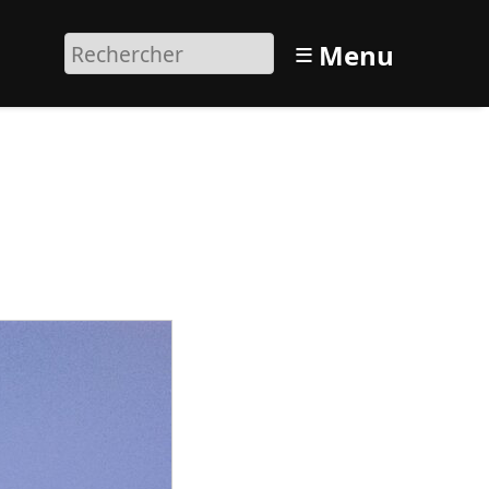
≡
Menu