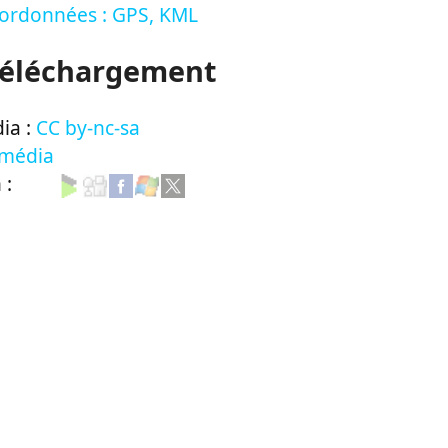
oordonnées : GPS, KML
Téléchargement
ia :
CC by-nc-sa
 média
n :