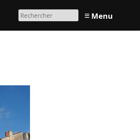
≡
Menu