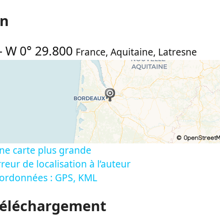
on
-
W 0° 29.800
France
,
Aquitaine
,
Latresne
ne carte plus grande
reur de localisation à l’auteur
oordonnées : GPS, KML
Téléchargement