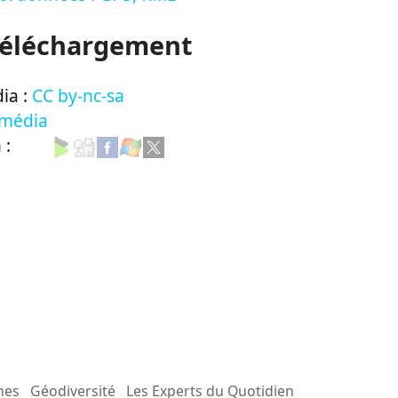
Téléchargement
ia :
CC by-nc-sa
 média
n :
mes
Géodiversité
Les Experts du Quotidien