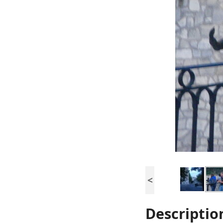
<
Descriptio