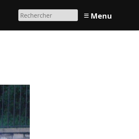
≡
Menu