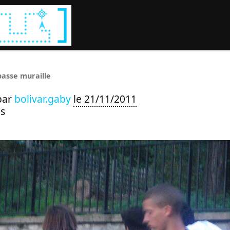
Rechercher :
passe muraille
par
bolivar.gaby
le 21/11/2011
s