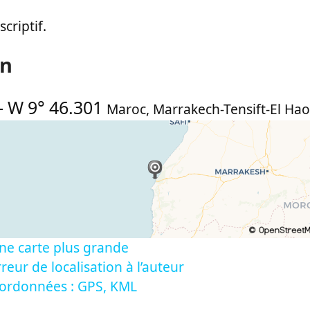
criptif.
on
-
W 9° 46.301
Maroc
,
Marrakech-Tensift-El Ha
ne carte plus grande
reur de localisation à l’auteur
oordonnées : GPS, KML