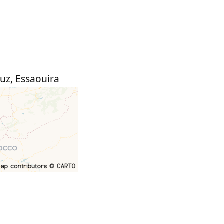
ouz
,
Essaouira