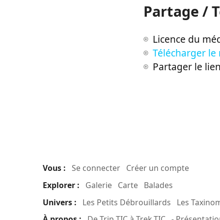
Partage / 
Licence du méd
Télécharger le
Partager le lie
Vous :
Se connecter
Créer un compte
Explorer :
Galerie
Carte
Balades
Univers :
Les Petits Débrouillards
Les Taxino
À propos :
De Trip TIC à Trek TIC
- Présentatio