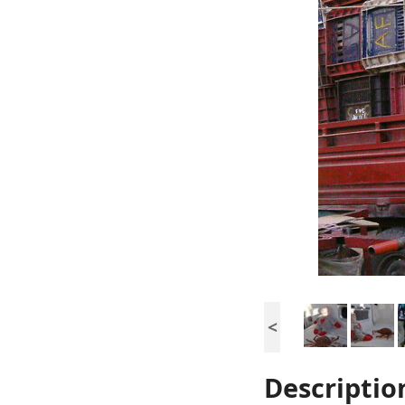
<
Descriptio