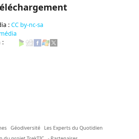
Téléchargement
ia :
CC by-nc-sa
 média
n :
mes
Géodiversité
Les Experts du Quotidien
n du projet TrekTIC
- Partenaires