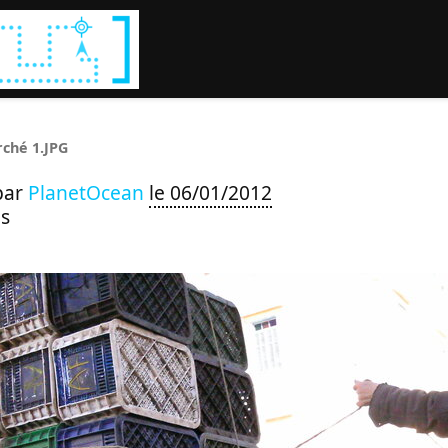
Rechercher :
ché 1.JPG
par
PlanetOcean
le 06/01/2012
s