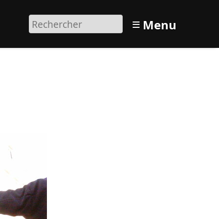
≡
Menu