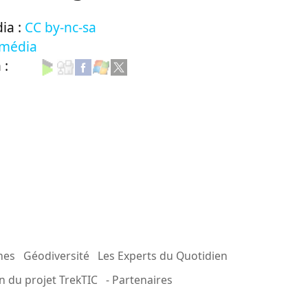
ia :
CC by-nc-sa
 média
n :
mes
Géodiversité
Les Experts du Quotidien
n du projet TrekTIC
- Partenaires