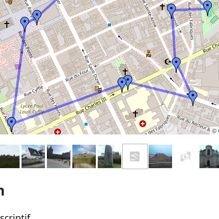
©
n
criptif.