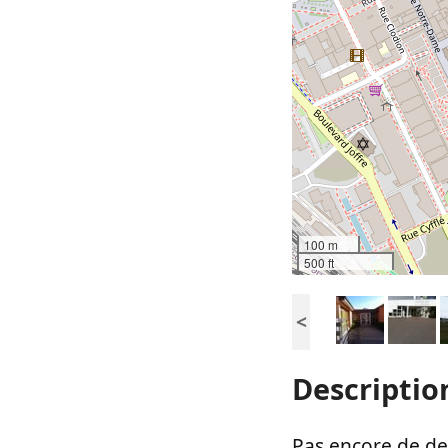
100 m
500 ft
<
Descriptio
Pas encore de des