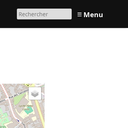
≡
Menu