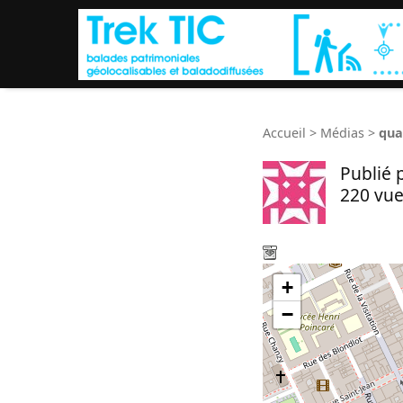
Accueil
>
Médias
>
qua
Publié 
220 vue
+
−