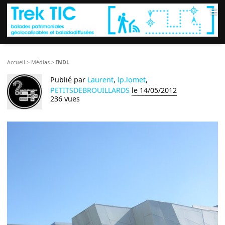
≡
Accueil
>
Médias
>
INDL
Publié par
Laurent
,
lp.lomet
,
PETITSDEBROUILLARDS
le 14/05/2012
236 vues