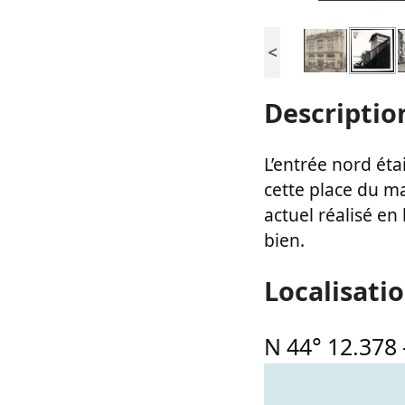
<
Descriptio
L’entrée nord éta
cette place du ma
actuel réalisé e
bien.
Localisati
N 44° 12.378