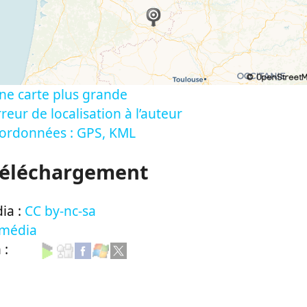
ne carte plus grande
reur de localisation à l’auteur
oordonnées : GPS, KML
Téléchargement
ia :
CC by-nc-sa
 média
n :