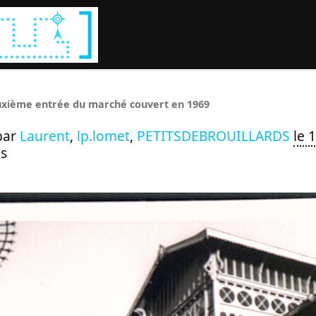
Rechercher :
xième entrée du marché couvert en 1969
par
Laurent
,
lp.lomet
,
PETITSDEBROUILLARDS
le 
s