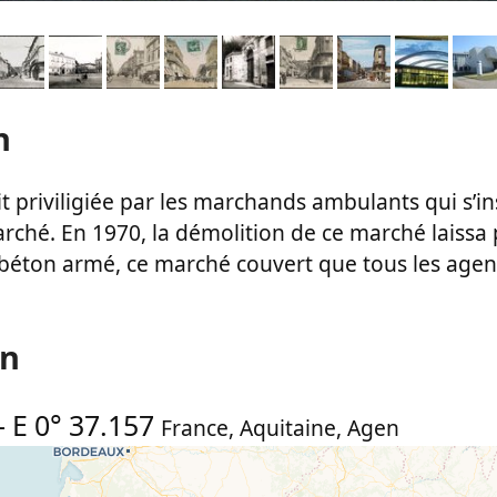
n
it priviligiée par les marchands ambulants qui s’in
rché. En 1970, la démolition de ce marché laissa p
n béton armé, ce marché couvert que tous les agen
on
-
E 0° 37.157
France
,
Aquitaine
,
Agen