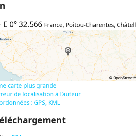
on
-
E 0° 32.566
France
,
Poitou-Charentes
,
Châtell
ne carte plus grande
reur de localisation à l’auteur
oordonnées : GPS, KML
Téléchargement