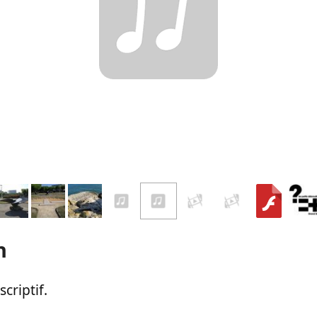
n
criptif.