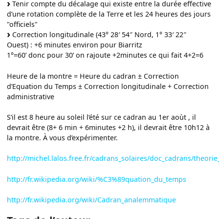
Tenir compte du décalage qui existe entre la durée effective
d’une rotation complète de la Terre et les 24 heures des jours
"officiels"
Correction longitudinale (43° 28′ 54″ Nord, 1° 33′ 22″
Ouest) : +6 minutes environ pour Biarritz
1°=60’ donc pour 30’ on rajoute +2minutes ce qui fait 4+2=6
Heure de la montre = Heure du cadran ± Correction
d’Equation du Temps ± Correction longitudinale + Correction
administrative
S’il est 8 heure au soleil l’été sur ce cadran au 1er aoùt , il
devrait être (8+ 6 min + 6minutes +2 h), il devrait être 10h12 à
la montre. À vous d’expérimenter.
http://michel.lalos.free.fr/cadrans_solaires/doc_cadrans/theori
http://fr.wikipedia.org/wiki/%C3%89quation_du_temps
http://fr.wikipedia.org/wiki/Cadran_analemmatique