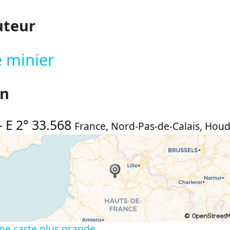
uteur
 minier
on
-
E 2° 33.568
France
,
Nord-Pas-de-Calais
,
Houd
ne carte plus grande