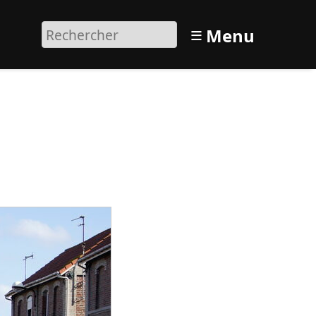
≡
Menu