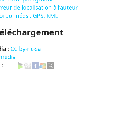
reur de localisation à l’auteur
oordonnées : GPS, KML
Téléchargement
ia :
CC by-nc-sa
 média
n :