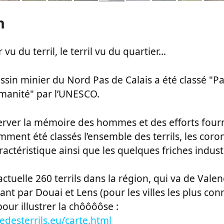
n
vu du terril, le terril vu du quartier...
ssin minier du Nord Pas de Calais a été classé "P
manité" par l’UNESCO.
server la mémoire des hommes et des efforts four
ment été classés l’ensemble des terrils, les coron
ractéristique ainsi que les quelques friches indust
 actuelle 260 terrils dans la région, qui va de Vale
nt par Douai et Lens (pour les villes les plus con
pour illustrer la chôôôôse :
edesterrils.eu/carte.html