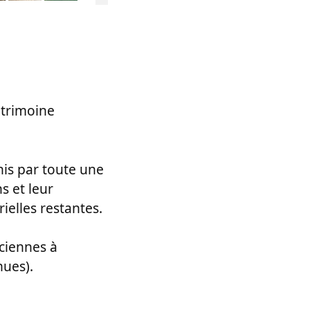
atrimoine
nis par toute une
s et leur
rielles restantes.
nciennes à
nues).