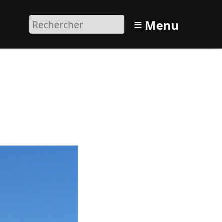
≡
Menu