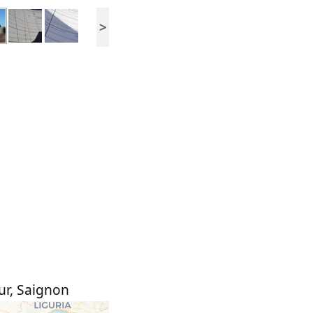
>
ur
,
Saignon