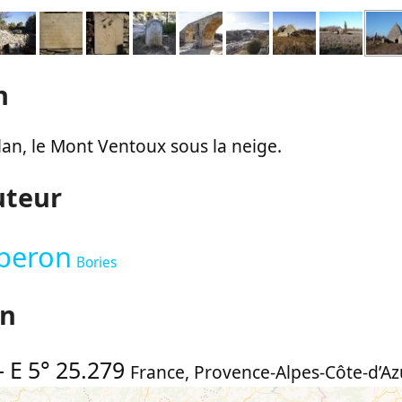
n
lan, le Mont Ventoux sous la neige.
uteur
beron
Bories
on
-
E 5° 25.279
France
,
Provence-Alpes-Côte-d’Az