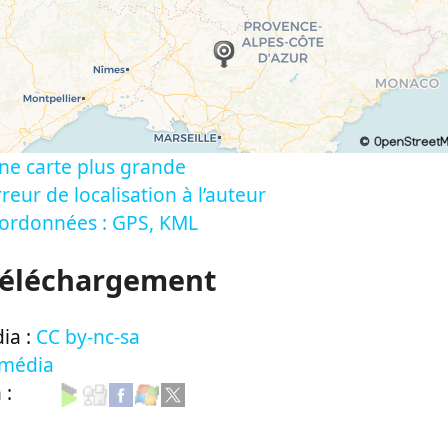
ne carte plus grande
reur de localisation à l’auteur
oordonnées : GPS, KML
Téléchargement
ia :
CC by-nc-sa
 média
n :