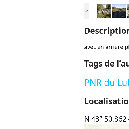
<
Descriptio
avec en arrière p
Tags de l’a
PNR du Lu
Localisati
N 43° 50.862