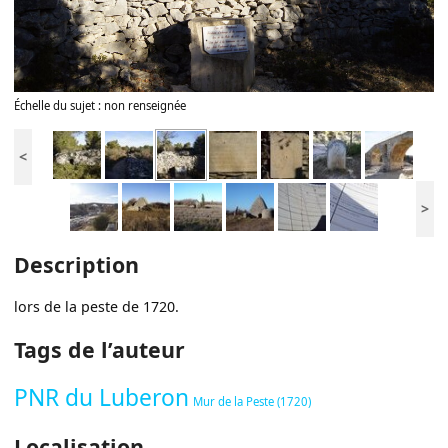
Échelle du sujet : non renseignée
<
>
Description
lors de la peste de 1720.
Tags de l’auteur
PNR du Luberon
Mur de la Peste (1720)
Localisation