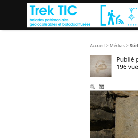
Accueil
>
Médias
>
Stè
Publié 
196 vue