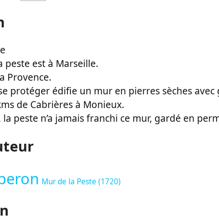
n
te
a peste est à Marseille.
la Provence.
se protéger édifie un mur en pierres sèches avec 
kms de Cabrières à Monieux.
 la peste n’a jamais franchi ce mur, gardé en pe
uteur
beron
Mur de la Peste (1720)
on