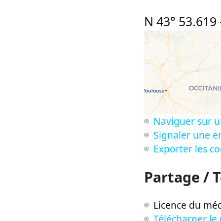
N 43° 53.619
Naviguer sur u
Signaler une er
Exporter les c
Partage / 
Licence du méd
Télécharger le