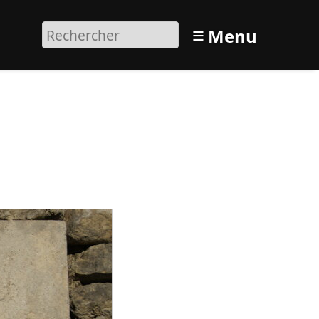
≡
Menu