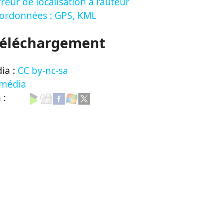
reur de localisation à l’auteur
oordonnées : GPS, KML
Téléchargement
ia :
CC by-nc-sa
 média
n :