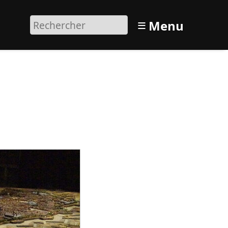
≡
Menu