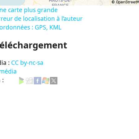
ne carte plus grande
reur de localisation à l’auteur
oordonnées : GPS, KML
Téléchargement
ia :
CC by-nc-sa
 média
n :