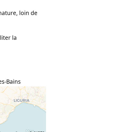
nature, loin de
iter la
es-Bains