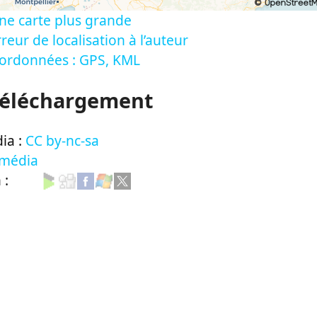
ne carte plus grande
reur de localisation à l’auteur
oordonnées : GPS, KML
Téléchargement
ia :
CC by-nc-sa
 média
n :