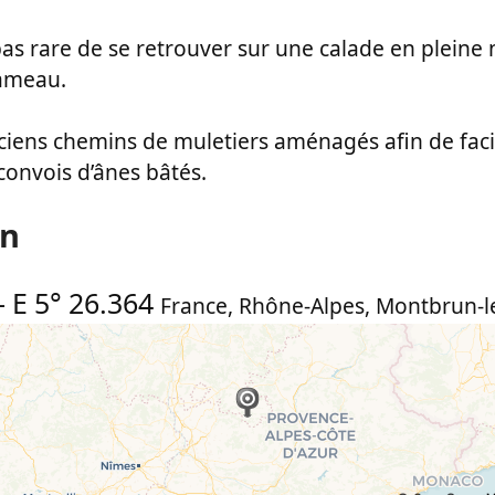
s pas rare de se retrouver sur une calade en pleine 
hameau.
iens chemins de muletiers aménagés afin de facil
convois d’ânes bâtés.
on
-
E 5° 26.364
France
,
Rhône-Alpes
,
Montbrun-l