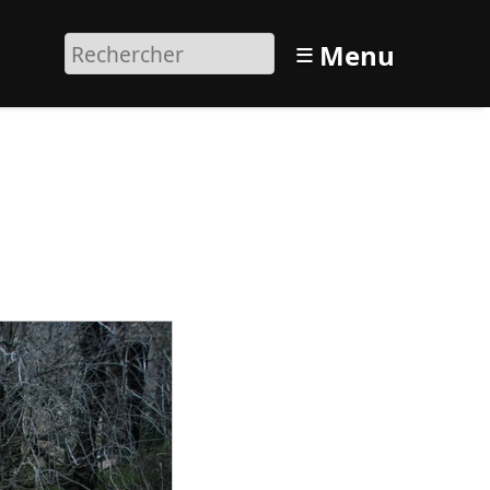
≡
Menu