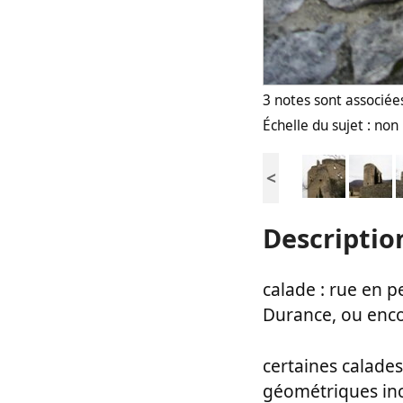
3 notes sont associées
Échelle du sujet : no
<
Descriptio
calade : rue en p
Durance, ou encor
certaines calade
géométriques inc