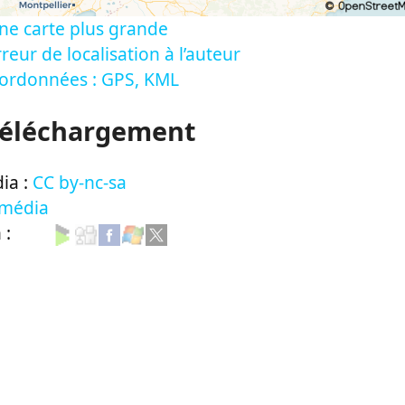
ne carte plus grande
reur de localisation à l’auteur
oordonnées : GPS, KML
Téléchargement
ia :
CC by-nc-sa
 média
n :