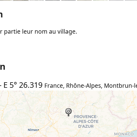
n
 partie leur nom au village.
on
-
E 5° 26.319
France
,
Rhône-Alpes
,
Montbrun-l