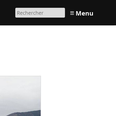
≡
Menu