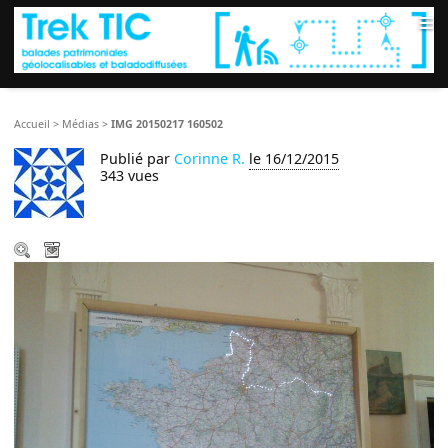
≡
Accueil
>
Médias
>
IMG 20150217 160502
Publié par
Corinne R.
le 16/12/2015
343 vues