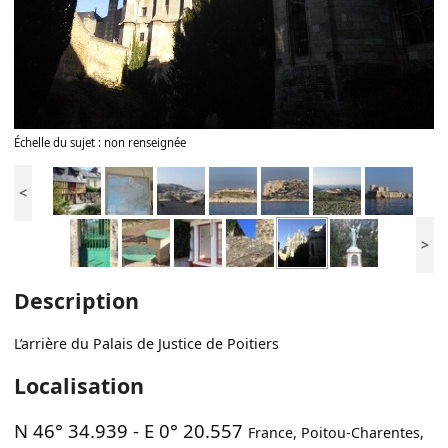
Échelle du sujet : non renseignée
<
>
Description
L’arrière du Palais de Justice de Poitiers
Localisation
N 46° 34.939
-
E 0° 20.557
France
,
Poitou-Charentes
,