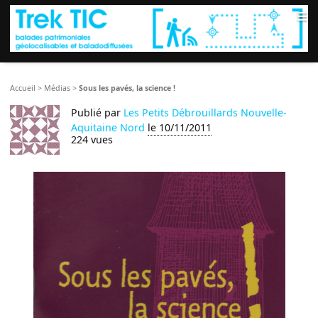
≡
Accueil
>
Médias
>
Sous les pavés, la science !
Publié par
Les Petits Débrouillards Nouvelle-
Aquitaine Nord
le 10/11/2011
224 vues