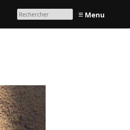
≡
Menu