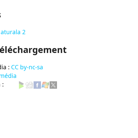
s
aturala 2
Téléchargement
ia :
CC by-nc-sa
 média
n :