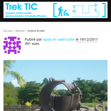
≡
Accueil
>
Médias
>
chaine brisée
Publié par
apda en vadrouille
le 19/12/2011
491 vues