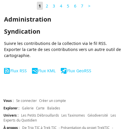
1
2
3
4
5
6
7
>
Administration
Syndication
Suivre les contributions de la collection via le fil RSS.
Exporter la carte de ses contributions vers un autre outil de
cartographie.
Flux RSS
Flux KML
Flux GeoRSS
Vous :
Se connecter
Créer un compte
Explorer :
Galerie
Carte
Balades
Univers :
Les Petits Débrouillards
Les Taxinomes
Géodiversité
Les
Experts du Quotidien
À propos :
De Trip TIC à Trek TIC
- Présentation du projet TrekTIC
-