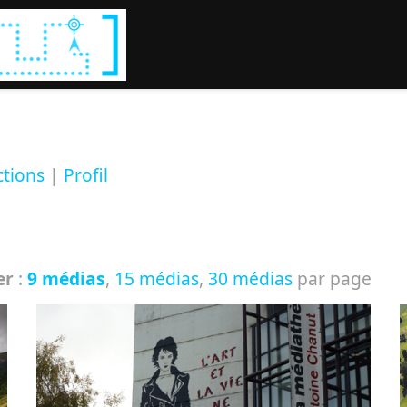
Rechercher :
ctions
|
Profil
er
:
9 médias
,
15 médias
,
30 médias
par page