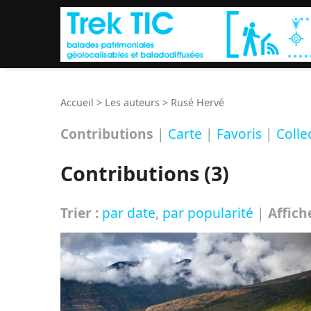
Accueil
>
Les auteurs
>
Rusé Hervé
Contributions
|
Carte
|
Favoris
|
Colle
Contributions (3)
Trier :
par date
,
par popularité
|
Affich