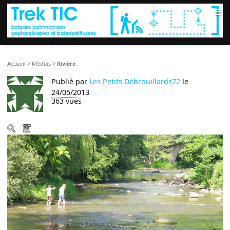
≡
Accueil
>
Médias
>
Rivière
Publié par
Les Petits Débrouillards72
le
24/05/2013
363 vues