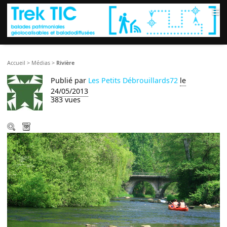
≡
Accueil
>
Médias
>
Rivière
Publié par
Les Petits Débrouillards72
le
24/05/2013
383 vues