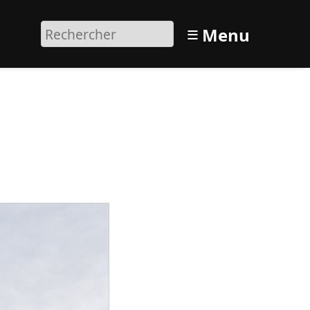
≡
Menu