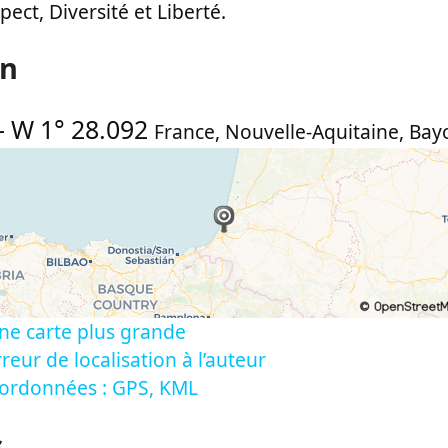
pect, Diversité et Liberté.
on
-
W 1° 28.092
France
,
Nouvelle-Aquitaine
,
Bay
ne carte plus grande
reur de localisation à l’auteur
oordonnées : GPS, KML
s