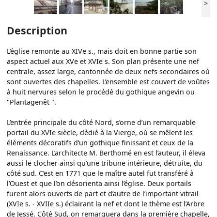
>
Description
L’église remonte au XIVe s., mais doit en bonne partie son
aspect actuel aux XVe et XVIe s. Son plan présente une nef
centrale, assez large, cantonnée de deux nefs secondaires où
sont ouvertes des chapelles. L’ensemble est couvert de voûtes
à huit nervures selon le procédé du gothique angevin ou
"Plantagenêt ".
L’entrée principale du côté Nord, s’orne d’un remarquable
portail du XVIe siècle, dédié à la Vierge, où se mêlent les
éléments décoratifs d’un gothique finissant et ceux de la
Renaissance. L’architecte M. Berthomé en est l’auteur, il éleva
aussi le clocher ainsi qu’une tribune intérieure, détruite, du
côté sud. C’est en 1771 que le maître autel fut transféré à
l’Ouest et que l’on désorienta ainsi l’église. Deux portails
furent alors ouverts de part et d’autre de l’important vitrail
(XVIe s. - XVIIe s.) éclairant la nef et dont le thème est l’Arbre
de Jessé. Côté Sud, on remarquera dans la première chapelle,