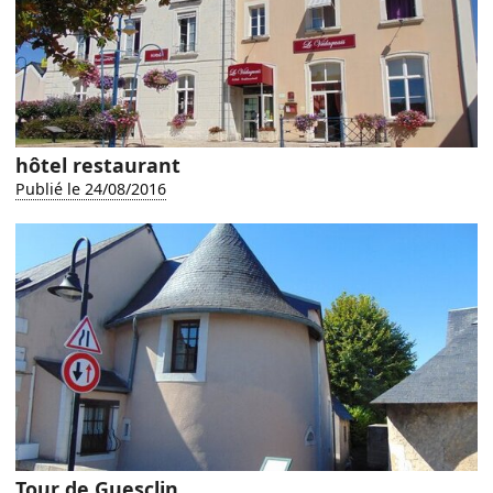
hôtel restaurant
Publié le 24/08/2016
Tour de Guesclin