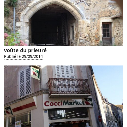
voûte du prieuré
Publié le 29/09/2014