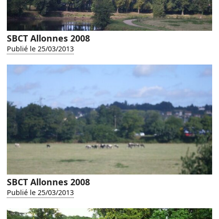
SBCT Allonnes 2008
Publié le 25/03/2013
SBCT Allonnes 2008
Publié le 25/03/2013