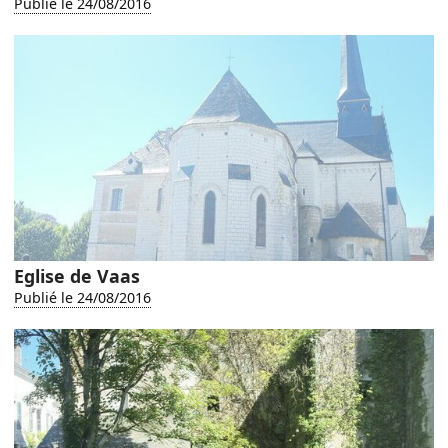
Publié le 24/08/2016
Eglise de Vaas
Publié le 24/08/2016