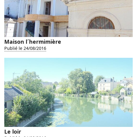
Maison l´hermimière
Publié le 24/08/2016
Le loir