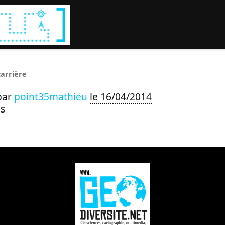
Rechercher :
carrière
par
point35mathieu
le 16/04/2014
s