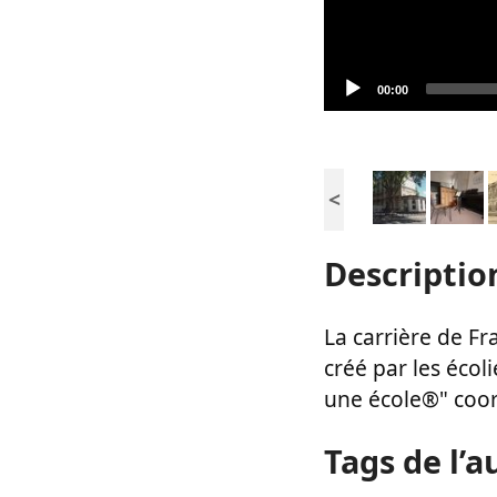
Current
00:00
time
<
Descriptio
La carrière de F
créé par les écol
une école®" coor
Tags de l’a