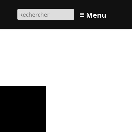
≡
Menu