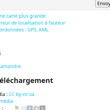
ne carte plus grande
reur de localisation à l’auteur
oordonnées : GPS, KML
s
Salamandre
Téléchargement
ia :
CC by-nc-sa
 média
n :