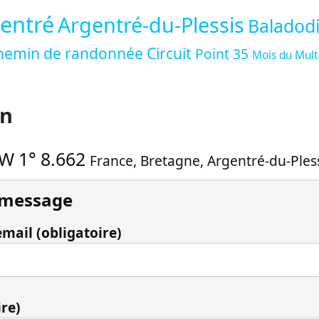
gentré
Argentré-du-Plessis
Baladodi
hemin de randonnée
Circuit
Point 35
Mois du Mul
on
W 1° 8.662
France
,
Bretagne
,
Argentré-du-Ples
 message
mail (obligatoire)
ire)