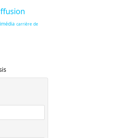
ffusion
timédia
carrière de
sis